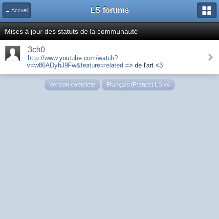
LS forums
← Accueil
Mises à jour des statuts de la communauté
3ch0
http://www.youtube.com/watch?
v=w86ADyhJ9Fw&feature=related
=> de l'art <3
Version complète
Français (France) LS v4