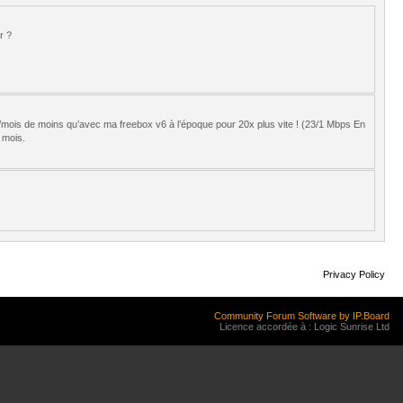
r ?
4€/mois de moins qu’avec ma freebox v6 à l’époque pour 20x plus vite ! (23/1 Mbps En
 mois.
Privacy Policy
Community Forum Software by IP.Board
Licence accordée à : Logic Sunrise Ltd