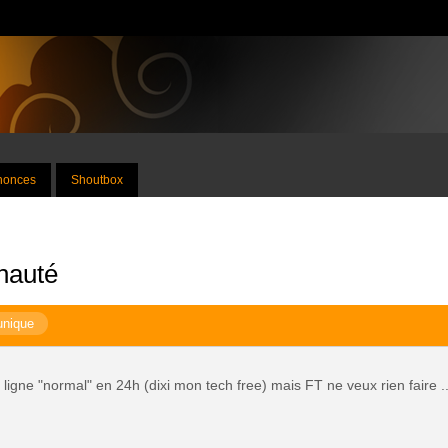
nnonces
Shoutbox
nauté
unique
 ligne "normal" en 24h (dixi mon tech free) mais FT ne veux rien faire ..