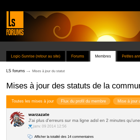
Logic-Sunrise (retour au site)
Forums
Membres
Petites a
→
LS forums
Mises à jour du statut
Mises à jour des statuts de la commu
Toutes les mises à jour
Flux du profil du membre
Mise à jour 
warzazate
J'ai plus d'erreurs sur ma ligne adsl en 2 minutes qu'une
janv. 09 2014 12:56
Afficher la totalité des 14 commentaires