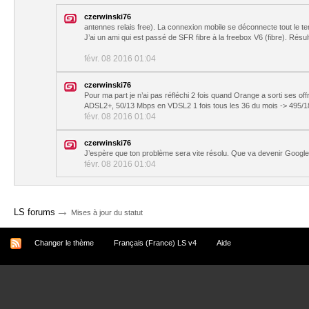
czerwinski76
antennes relais free). La connexion mobile se déconnecte tout le tem
J’ai un ami qui est passé de SFR fibre à la freebox V6 (fibre). Résult
févr. 08 2016 01:04
czerwinski76
Pour ma part je n’ai pas réfléchi 2 fois quand Orange a sorti ses o
ADSL2+, 50/13 Mbps en VDSL2 1 fois tous les 36 du mois -> 495/1
févr. 08 2016 01:04
czerwinski76
J’espère que ton problème sera vite résolu. Que va devenir Google 
févr. 08 2016 01:04
→
LS forums
Mises à jour du statut
Changer le thème
Français (France) LS v4
Aide