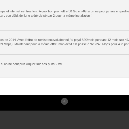
ps et internet est très lent. A quoi bon promettre 50 Go en 4G si on ne peut jamais en profite
at : son débit de ligne a été divisé par 2 pour la même installation !
ffres en 2014. Avec l’offre de remise nouvel abonné j’ai payé 32€/mois pendant 12 mois soit 
89 Mbps). Maintenant pour la même offre, mon débit est passé à 926/243 Mbps pour 45€ par
si on ne peut plus cliquer sur ses pubs ? xd