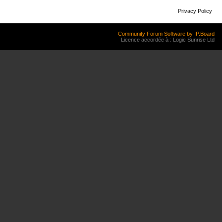
Privacy Policy
Community Forum Software by IP.Board
Licence accordée à : Logic Sunrise Ltd