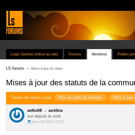
Logic-Sunrise (retour au site)
Forums
Membres
Petites a
→
LS forums
Mises à jour du statut
Mises à jour des statuts de la commu
Toutes les mises à jour
Flux du profil du membre
Mise à jour 
willo08
→
antibio
oui depuis le xmb
janv. 03 2012 22:22