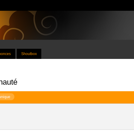
nnonces
Shoutbox
nauté
unique