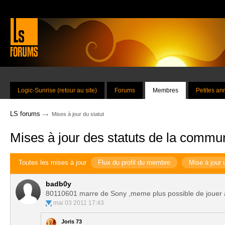
Logic-Sunrise (retour au site)
Forums
Membres
Petites a
→
LS forums
Mises à jour du statut
Mises à jour des statuts de la commu
Toutes les mises à jour
Flux du profil du membre
Mise à jour 
badb0y
80110601 marre de Sony ,meme plus possible de jouer
mai 03 2011 17:43
Joris 73