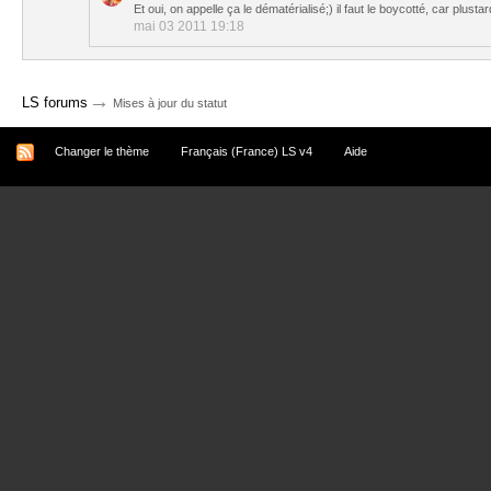
Et oui, on appelle ça le dématérialisé;) il faut le boycotté, car plust
mai 03 2011 19:18
→
LS forums
Mises à jour du statut
Changer le thème
Français (France) LS v4
Aide