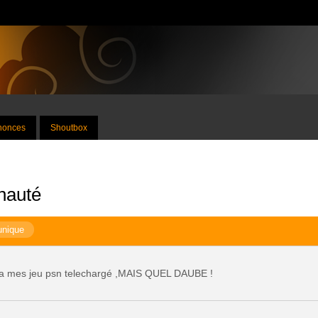
nnonces
Shoutbox
nauté
unique
 a mes jeu psn telechargé ,MAIS QUEL DAUBE !