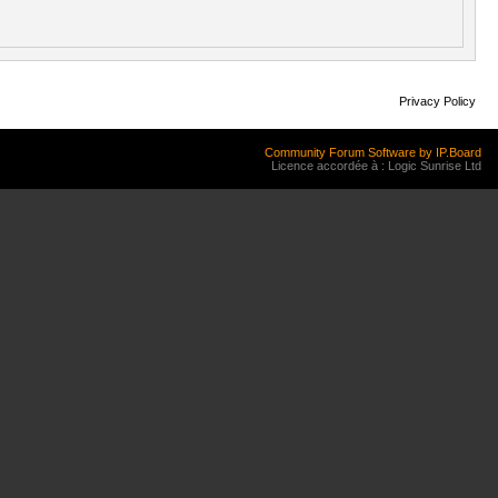
Privacy Policy
Community Forum Software by IP.Board
Licence accordée à : Logic Sunrise Ltd