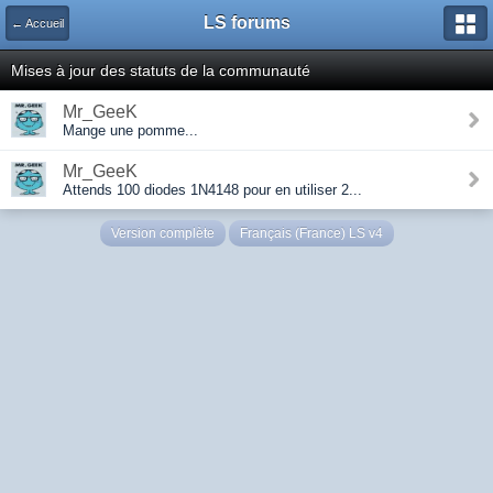
LS forums
← Accueil
Mises à jour des statuts de la communauté
Mr_GeeK
Mange une pomme...
Mr_GeeK
Attends 100 diodes 1N4148 pour en utiliser 2...
Version complète
Français (France) LS v4