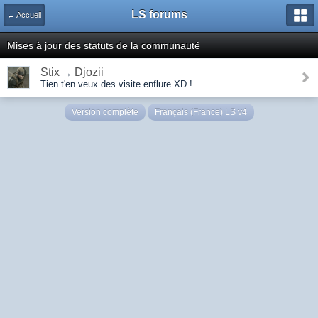
LS forums
← Accueil
Mises à jour des statuts de la communauté
Stix
Djozii
→
Tien t'en veux des visite enflure XD !
Version complète
Français (France) LS v4