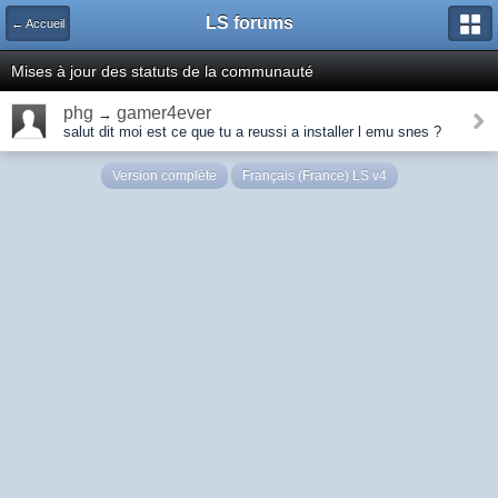
LS forums
← Accueil
Mises à jour des statuts de la communauté
phg
gamer4ever
→
salut dit moi est ce que tu a reussi a installer l emu snes ?
Version complète
Français (France) LS v4