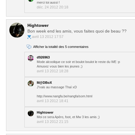
merci toi aussi !
déc. 24 2012 20:18
Hightower
Bon week end les amis, vous faites quoi de beau ??
avril 13 2012 17:57
Afficher la totalité des 5 commentaires
d926963
Mode alcoolique ce soir et boulot boulot le reste du WE :p
Amusez vous bien les jeunes ;)
avril 13 2012 18:28
M@DBoX
J'vais au massage Thaï xD
http://www.nangfa.be/nangfa/som.html
avril 13 2012 18:41
Hightower
Moi ce sera Apéro, foot, et Mw 3 les amis ;)
avril 13 2012 21:15