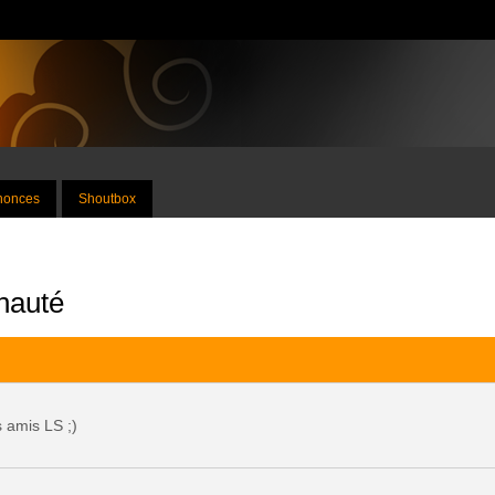
nnonces
Shoutbox
nauté
s amis LS ;)