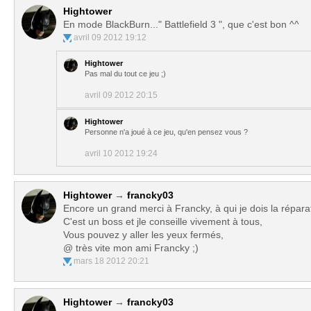
Hightower
En mode BlackBurn..." Battlefield 3 ", que c'est bon ^^
avril 09 2012 19:12
Hightower
Pas mal du tout ce jeu ;)
avril 09 2012 20:15
Hightower
Personne n'a joué à ce jeu, qu'en pensez vous ?
avril 10 2012 19:24
Hightower
→
francky03
Encore un grand merci à Francky, à qui je dois la répar
C'est un boss et jle conseille vivement à tous,
Vous pouvez y aller les yeux fermés,
@ très vite mon ami Francky ;)
mars 18 2012 20:21
Hightower
→
francky03