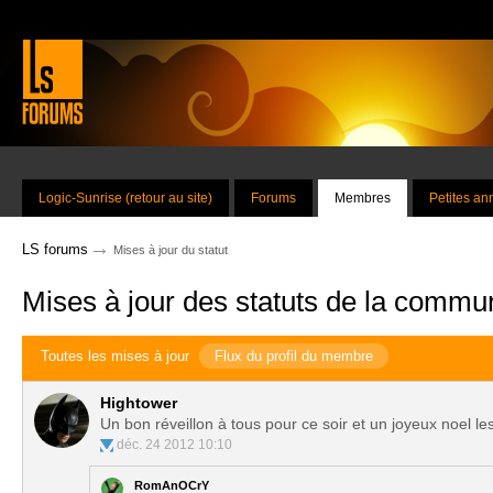
Logic-Sunrise (retour au site)
Forums
Membres
Petites a
→
LS forums
Mises à jour du statut
Mises à jour des statuts de la commu
Toutes les mises à jour
Flux du profil du membre
Hightower
Un bon réveillon à tous pour ce soir et un joyeux noel le
déc. 24 2012 10:10
RomAnOCrY