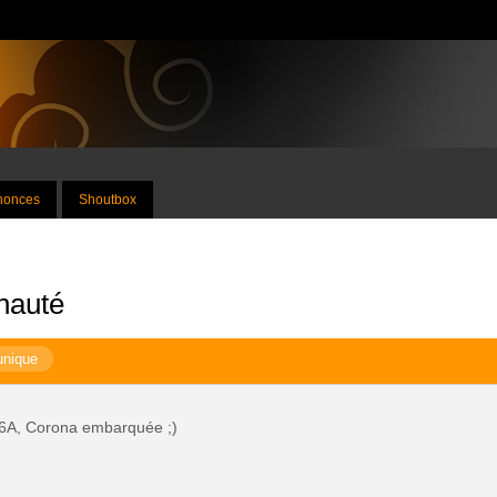
nnonces
Shoutbox
nauté
unique
.6A, Corona embarquée ;)