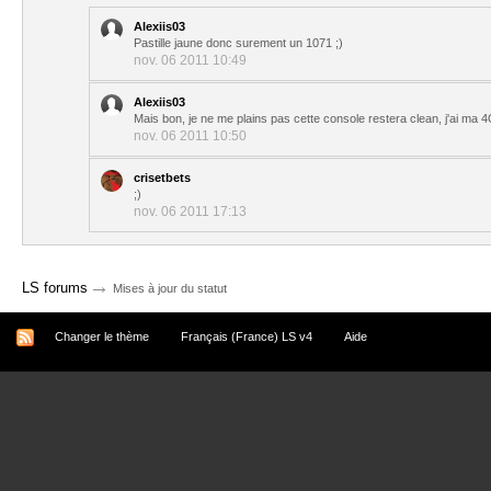
Alexiis03
Pastille jaune donc surement un 1071 ;)
nov. 06 2011 10:49
Alexiis03
Mais bon, je ne me plains pas cette console restera clean, j'ai ma 4
nov. 06 2011 10:50
crisetbets
;)
nov. 06 2011 17:13
→
LS forums
Mises à jour du statut
Changer le thème
Français (France) LS v4
Aide