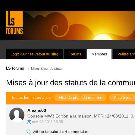
Logic-Sunrise (retour au site)
Forums
Membres
Petites a
→
LS forums
Mises à jour du statut
Mises à jour des statuts de la commu
Toutes les mises à jour
Flux du profil du membre
Mise à jour 
Alexiis03
Console MW3 Edition a la maison. MFR : 24/08/2011. 9
nov. 05 2011 18:55
Afficher la totalité des 4 commentaires