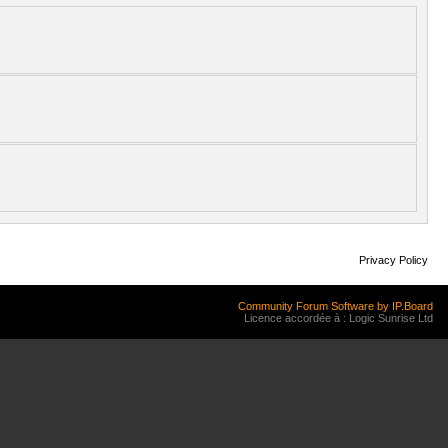
Privacy Policy
Community Forum Software by IP.Board
Licence accordée à : Logic Sunrise Ltd