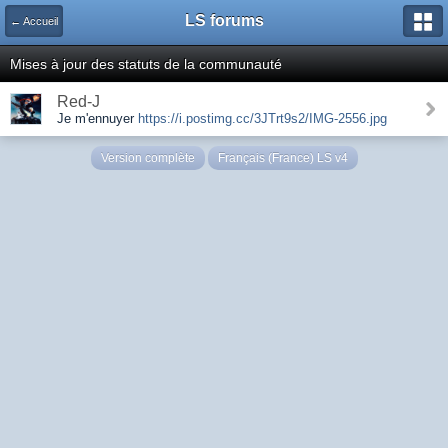
LS forums
← Accueil
Mises à jour des statuts de la communauté
Red-J
Je m'ennuyer
https://i.postimg.cc/3JTrt9s2/IMG-2556.jpg
Version complète
Français (France) LS v4