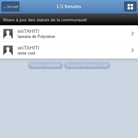
LS forums
← Accueil
Mises à jour des statuts de la communauté
wiiTAHITI
Iaorana de Polynésie
wiiTAHITI
reste cool
Version complète
Français (France) LS v4