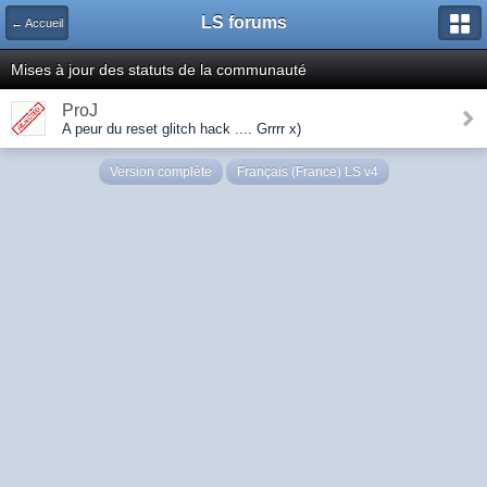
LS forums
← Accueil
Mises à jour des statuts de la communauté
ProJ
A peur du reset glitch hack .... Grrrr x)
Version complète
Français (France) LS v4