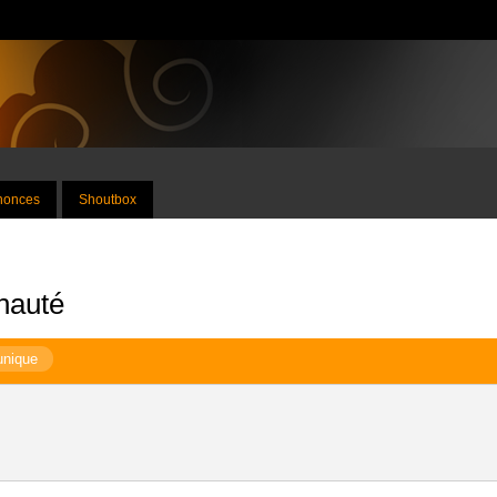
nnonces
Shoutbox
nauté
unique