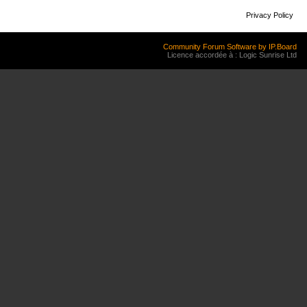
Privacy Policy
Community Forum Software by IP.Board
Licence accordée à : Logic Sunrise Ltd