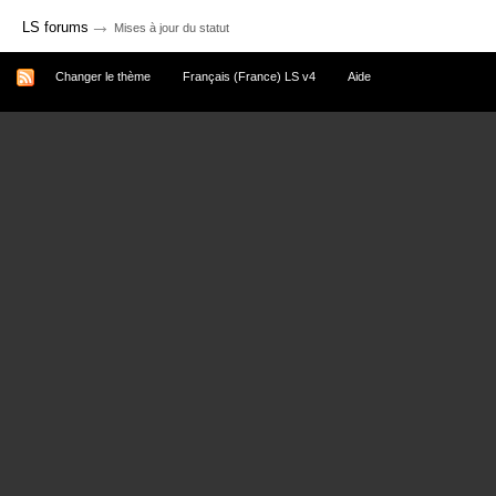
→
LS forums
Mises à jour du statut
Changer le thème
Français (France) LS v4
Aide