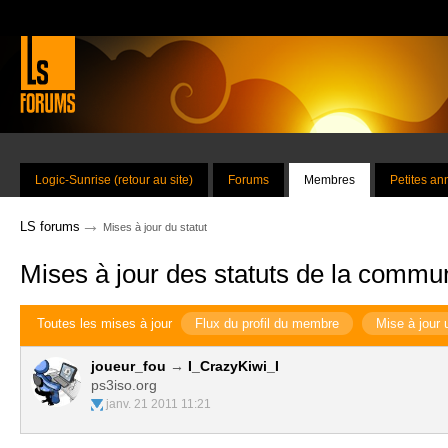
Logic-Sunrise (retour au site)
Forums
Membres
Petites a
→
LS forums
Mises à jour du statut
Mises à jour des statuts de la commu
Toutes les mises à jour
Flux du profil du membre
Mise à jour 
joueur_fou
→
I_CrazyKiwi_I
ps3iso.org
janv. 21 2011 11:21