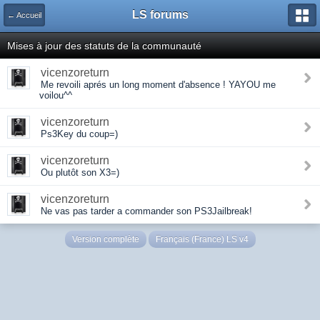
LS forums
← Accueil
Mises à jour des statuts de la communauté
vicenzoreturn
Me revoili aprés un long moment d'absence ! YAYOU me
voilou^^
vicenzoreturn
Ps3Key du coup=)
vicenzoreturn
Ou plutôt son X3=)
vicenzoreturn
Ne vas pas tarder a commander son PS3Jailbreak!
Version complète
Français (France) LS v4