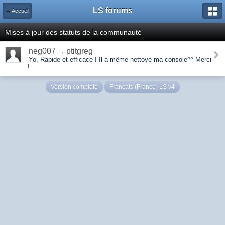
LS forums
← Accueil
Mises à jour des statuts de la communauté
neg007
ptitgreg
→
Yo, Rapide et efficace ! Il a même nettoyé ma console^^ Merci
!
Version complète
Français (France) LS v4