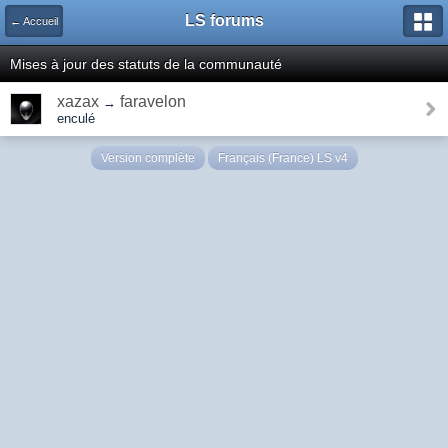
LS forums
← Accueil
Mises à jour des statuts de la communauté
xazax
faravelon
→
enculé
Version complète
Français (France) LS v4