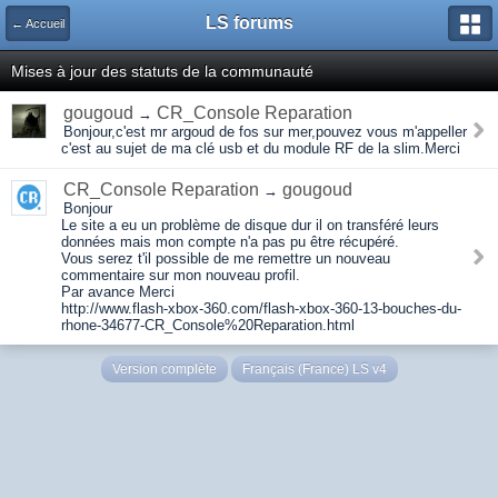
LS forums
← Accueil
Mises à jour des statuts de la communauté
gougoud
CR_Console Reparation
→
Bonjour,c'est mr argoud de fos sur mer,pouvez vous m'appeller
c'est au sujet de ma clé usb et du module RF de la slim.Merci
CR_Console Reparation
gougoud
→
Bonjour
Le site a eu un problème de disque dur il on transféré leurs
données mais mon compte n'a pas pu être récupéré.
Vous serez t'il possible de me remettre un nouveau
commentaire sur mon nouveau profil.
Par avance Merci
http://www.flash-xbox-360.com/flash-xbox-360-13-bouches-du-
rhone-34677-CR_Console%20Reparation.html
Version complète
Français (France) LS v4