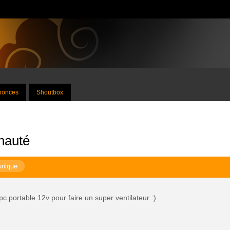
nnonces
Shoutbox
nauté
unique
pc portable 12v pour faire un super ventilateur :)