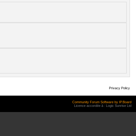
Privacy Policy
Community Forum Software by IP.Board
Licence accordée à : Logic Sunrise Ltd