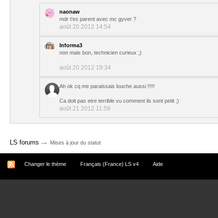
naonaw
mdr t'es parent avec mc gyver ?
août 20 2012 14:54
Informa3
non mais bon, technicien curieux ;)
août 20 2012 19:34
Ah ok cq me paraissais louche aussi !!!!!
Ca doit pas etre terrible vu comment ils sont petit ;)
août 21 2012 11:59
→
LS forums
Mises à jour du statut
Changer le thème
Français (France) LS v4
Aide