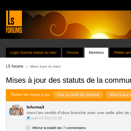
Logic-Sunrise (retour au site)
Forums
Membres
Petites a
→
LS forums
Mises à jour du statut
Mises à jour des statuts de la commu
Toutes les mises à jour
Flux du profil du membre
Mise à jour 
Informa3
merci les ventilo d'xbox branché avec une vielle alim de 
août 19 2012 21:06
Afficher la totalité des 7 commentaires