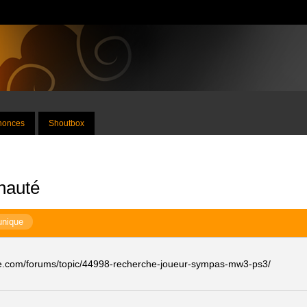
nnonces
Shoutbox
nauté
unique
ise.com/forums/topic/44998-recherche-joueur-sympas-mw3-ps3/