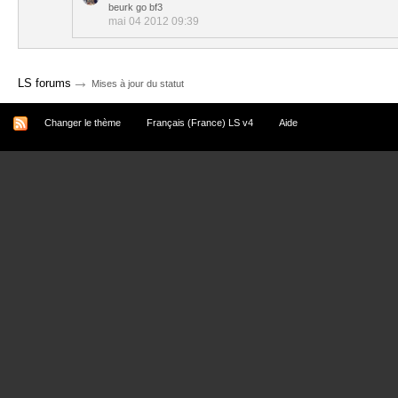
beurk go bf3
mai 04 2012 09:39
→
LS forums
Mises à jour du statut
Changer le thème
Français (France) LS v4
Aide