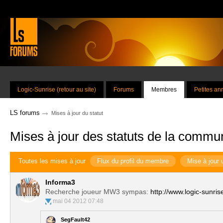
Logic-Sunrise (retour au site)
Forums
Membres
Petites a
→
LS forums
Mises à jour du statut
Mises à jour des statuts de la commu
Toutes les mises à jour
Flux du profil du membre
Mise à jour 
Informa3
Recherche joueur MW3 sympas:
http://www.logic-sunr
mai 04 2012 07:48
SegFault42