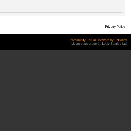
Privacy Policy
Community Forum Software by IP.Board
Licence accordée à : Logic Sunrise Ltd