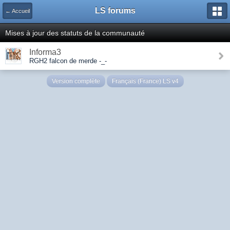
LS forums
← Accueil
Mises à jour des statuts de la communauté
Informa3
RGH2 falcon de merde -_-
Version complète
Français (France) LS v4