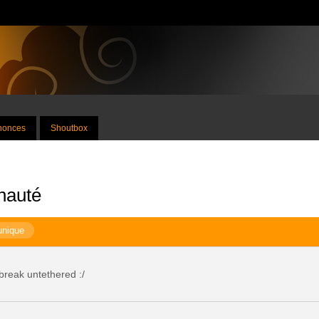
nnonces
Shoutbox
nauté
unique
lbreak untethered :/