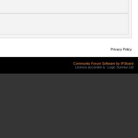
Privacy Policy
Community Forum Software by IP.Board
Licence accordée à : Logic Sunrise Ltd