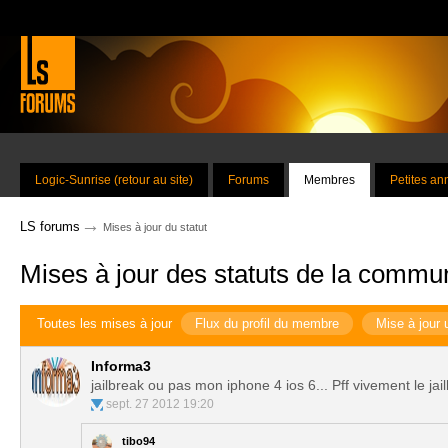
Logic-Sunrise (retour au site)
Forums
Membres
Petites a
→
LS forums
Mises à jour du statut
Mises à jour des statuts de la commu
Toutes les mises à jour
Flux du profil du membre
Mise à jour 
Informa3
jailbreak ou pas mon iphone 4 ios 6... Pff vivement le jai
sept. 27 2012 19:20
tibo94