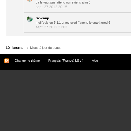
ca le vaut pas attend ou reviens à ios5
sept. 27 2012 20:15
S7venup
moi j'suis en 5.1.1 untethered j"attend le untethered 6
sept. 27 2012 21:03
→
LS forums
Mises à jour du statut
Changer le thème
Français (France) LS v4
Aide