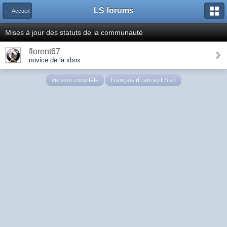
LS forums
← Accueil
Mises à jour des statuts de la communauté
florent67
novice de la xbox
Version complète
Français (France) LS v4