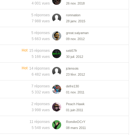
4 001 vues
26 nov. 2018
5 réponses
romnation
7 988 vues
28 janv. 2015
5 réponses
great.saiyaman
5 663 vues
09 nov. 2012
Hot
15 réponses
seb57fr
5 166 vues
30 juil. 2012
Hot
14 réponses
jclensois
6 482 vues
23 févr. 2012
7 réponses
defre130
5 332 vues
01 nov. 2011
2 réponses
Peach Hawk
3 998 vues
01 juin 2011
11 réponses
RomAnOCrY
5 548 vues
08 mars 2011