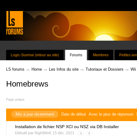
Logic-Sunrise (retour au site)
Forums
Membres
Petites a
→
→
→
→
LS forums
Home
Les Infos du site
Tutoriaux et Dossiers
Wii
Homebrews
Page unique
Mis à jour récemment
Date de début
Avec le plus de réponses
Installation de fichier NSP XCI ou NSZ via DB Installer
Débuté par
NightWolf
,
15 déc. 2021
1
2