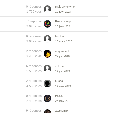
0 réponses
MaîtreAnonyme
1 750 vues
12 févr. 2024
1 réponse
Frenchcamp
2 920 vues
20 janv. 2024
6 réponses
hishine
3 987 vues
10 mars 2020
2 réponses
angealexiela
3 416 vues
29 juil. 2019
6 réponses
zekoss
5 518 vues
14 juin 2019
2 réponses
Otsoa
4 589 vues
14 avril 2019
0 réponses
tralala
2 419 vues
24 janv. 2019
9 réponses
at0micmilk