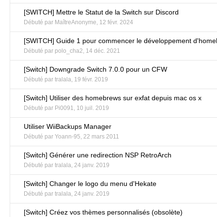
[SWITCH] Mettre le Statut de la Switch sur Discord
Débuté par
MaîtreAnonyme
,
12 févr. 2024
[SWITCH] Guide 1 pour commencer le développement d'home
Débuté par
polo_cha2
,
14 déc. 2021
[Switch] Downgrade Switch 7.0.0 pour un CFW
Débuté par
tralala
,
19 févr. 2019
[Switch] Utiliser des homebrews sur exfat depuis mac os x
Débuté par
Pi0091
,
10 juil. 2019
Utiliser WiiBackups Manager
Débuté par
Yoann-95
,
22 mars 2011
[Switch] Générer une redirection NSP RetroArch
Débuté par
tralala
,
24 janv. 2019
[Switch] Changer le logo du menu d'Hekate
Débuté par
tralala
,
24 janv. 2019
[Switch] Créez vos thèmes personnalisés (obsolète)