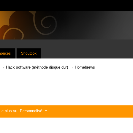
nnonces
Shoutbox
→
→
Hack software (méthode disque dur)
Homebrews
Le plus vu
Personnalisé