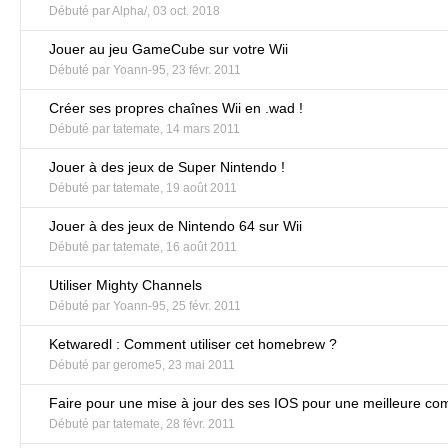
Débuté par
Alpha/
,
03 oct. 2018
Jouer au jeu GameCube sur votre Wii
Débuté par
Yoann-95
,
23 févr. 2011
Créer ses propres chaînes Wii en .wad !
Débuté par
tatemate
,
14 mars 2011
Jouer à des jeux de Super Nintendo !
Débuté par
tatemate
,
19 août 2011
Jouer à des jeux de Nintendo 64 sur Wii
Débuté par
tatemate
,
16 août 2011
Utiliser Mighty Channels
Débuté par
Yoann-95
,
25 févr. 2011
Ketwaredl : Comment utiliser cet homebrew ?
Débuté par
gerome5
,
23 mai 2011
Faire pour une mise à jour des ses IOS pour une meilleure comp
Débuté par
tatemate
,
28 févr. 2011