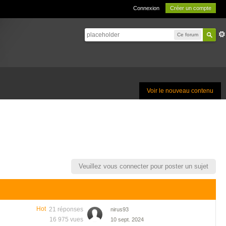
Connexion
Créer un compte
Ce forum
Voir le nouveau contenu
Veuillez vous connecter pour poster un sujet
Hot
21 réponses
nirus93
16 975 vues
10 sept. 2024