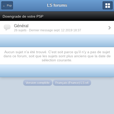
LS forums
← Psp
Downgrade de votre PSP
Général
26 sujets · Dernier message sept. 12 2019 18:37
Aucun sujet n'a été trouvé. C'est soit parce qu'il n'y a pas de sujet
dans ce forum, soit que les sujets sont plus anciens que la date de
sélection courante.
Version complète
Français (France) LS v4