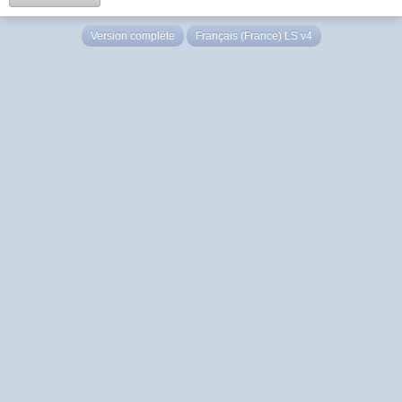
Version complète
Français (France) LS v4