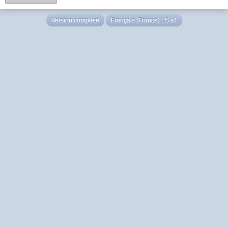
Version complète
Français (France) LS v4