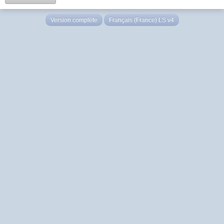
Version complète
Français (France) LS v4