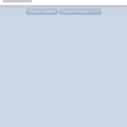
Version complète
Français (France) LS v4