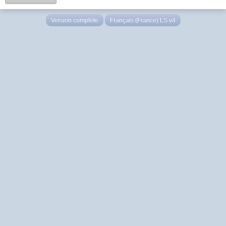
Version complète
Français (France) LS v4