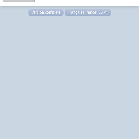
Version complète
Français (France) LS v4