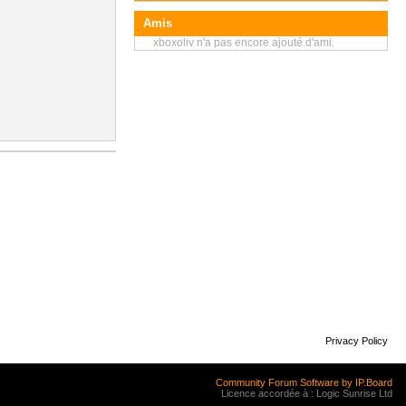
Amis
xboxoliv n'a pas encore ajouté d'ami.
Privacy Policy
Community Forum Software by IP.Board
Licence accordée à : Logic Sunrise Ltd