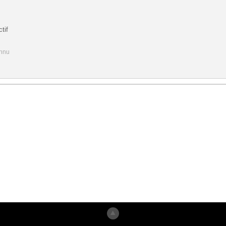
tif
onnu