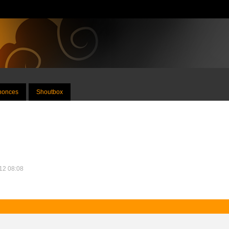
nnonces
Shoutbox
012 08:08