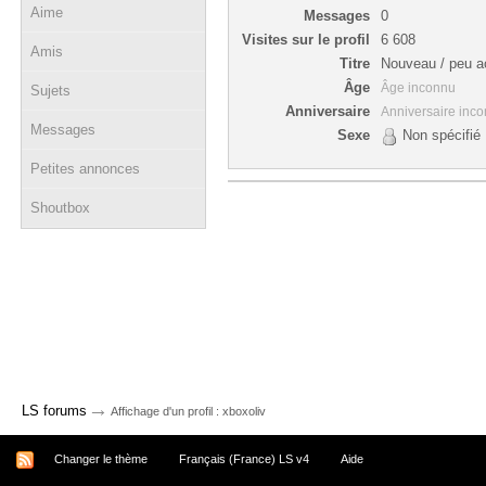
Aime
Messages
0
Visites sur le profil
6 608
Amis
Titre
Nouveau / peu ac
Âge
Âge inconnu
Sujets
Anniversaire
Anniversaire inc
Messages
Sexe
Non spécifié
Petites annonces
Shoutbox
→
LS forums
Affichage d'un profil : xboxoliv
Changer le thème
Français (France) LS v4
Aide