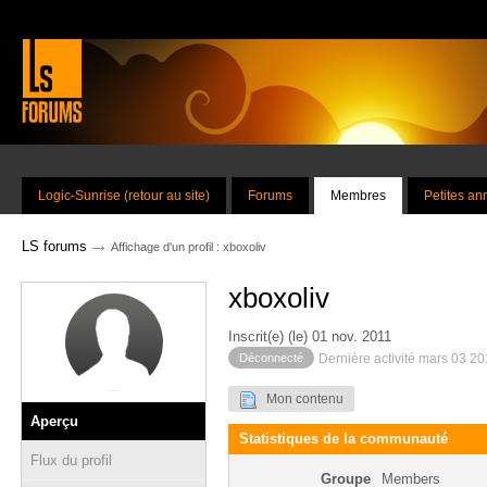
Logic-Sunrise (retour au site)
Forums
Membres
Petites a
→
LS forums
Affichage d'un profil : xboxoliv
xboxoliv
Inscrit(e) (le) 01 nov. 2011
Déconnecté
Dernière activité mars 03 2
Mon contenu
Aperçu
Statistiques de la communauté
Flux du profil
Groupe
Members