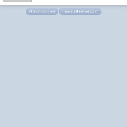
Version complète
Français (France) LS v4