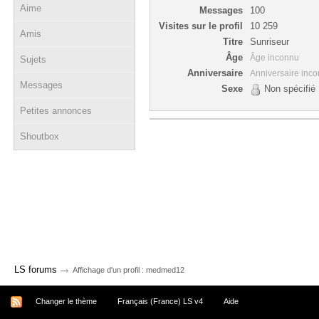
Aime
Messages
100
Visites sur le profil
10 259
Amis
Titre
Sunriseur
Âge
Âge inconnu
Sujets
Anniversaire
Anniversaire inc
Messages
Sexe
Non spécifié
Petites annonces
Shoutbox
→
LS forums
Affichage d'un profil : medmed12
Changer le thème
Français (France) LS v4
Aide