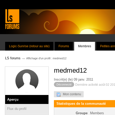
Logic-Sunrise (retour au site)
Forums
Membres
Petites a
→
LS forums
Affichage d'un profil : medmed12
medmed12
Inscrit(e) (le) 09 janv. 2011
Déconnecté
Dernière activité août 02 20
Mon contenu
Aperçu
Statistiques de la communauté
Flux du profil
Groupe
Members