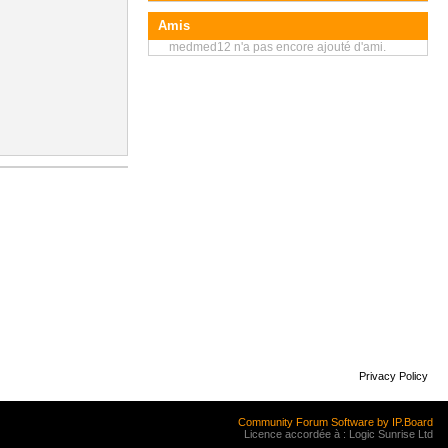
Amis
medmed12 n'a pas encore ajouté d'ami.
Privacy Policy
Community Forum Software by IP.Board
Licence accordée à : Logic Sunrise Ltd