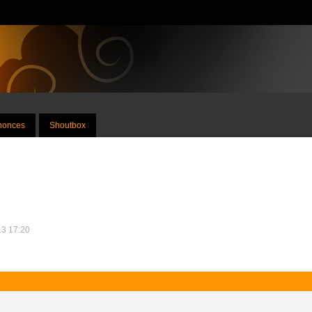
nnonces
Shoutbox
13 17:20