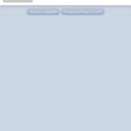
Version complète
Français (France) LS v4