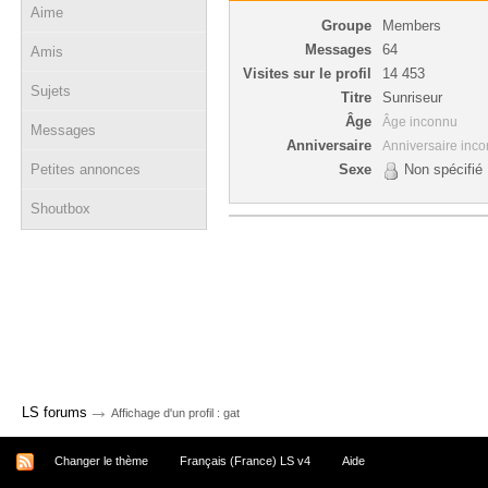
Aime
Groupe
Members
Messages
64
Amis
Visites sur le profil
14 453
Sujets
Titre
Sunriseur
Âge
Âge inconnu
Messages
Anniversaire
Anniversaire inc
Petites annonces
Sexe
Non spécifié
Shoutbox
→
LS forums
Affichage d'un profil : gat
Changer le thème
Français (France) LS v4
Aide