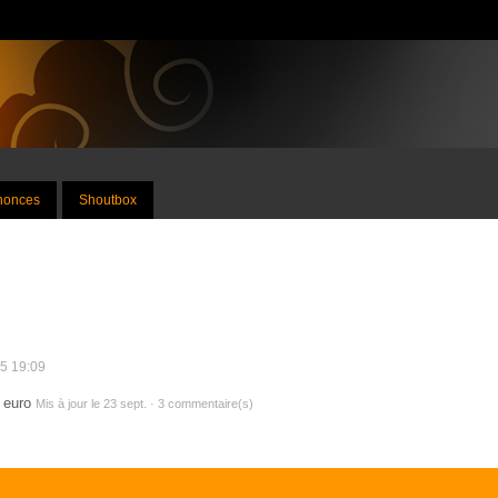
nnonces
Shoutbox
25 19:09
0 euro
Mis à jour le 23 sept. · 3 commentaire(s)