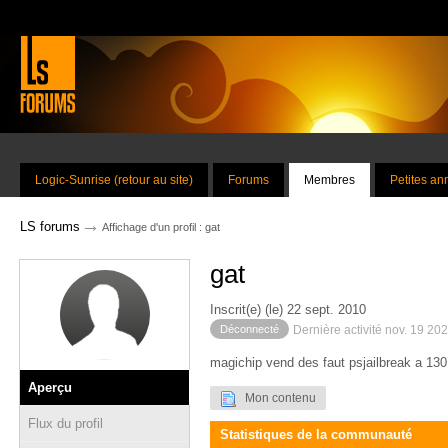
Logic-Sunrise (retour au site)
Forums
Membres
Petites a
→
LS forums
Affichage d'un profil : gat
gat
Inscrit(e) (le) 22 sept. 2010
Déconnecté
Dernière activité nov. 19 20
magichip vend des faut psjailbreak a 13
Aperçu
Mon contenu
Flux du profil
Statistiques de la communauté