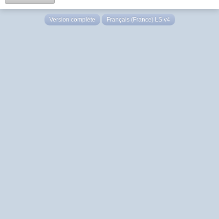
Version complète
Français (France) LS v4