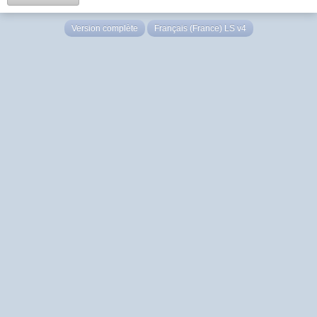
Version complète
Français (France) LS v4