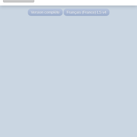
Version complète
Français (France) LS v4