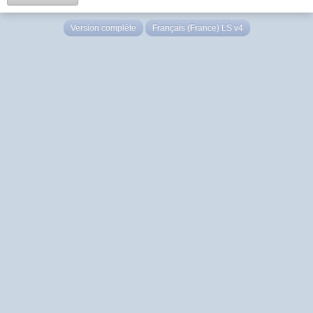
Version complète
Français (France) LS v4