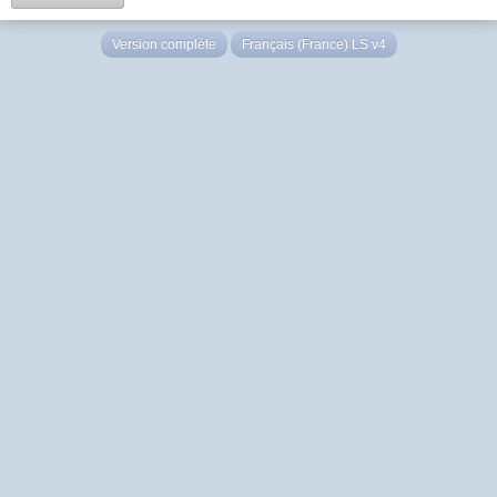
Version complète
Français (France) LS v4