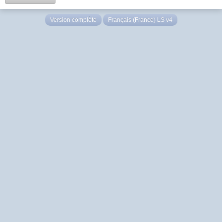
Version complète
Français (France) LS v4