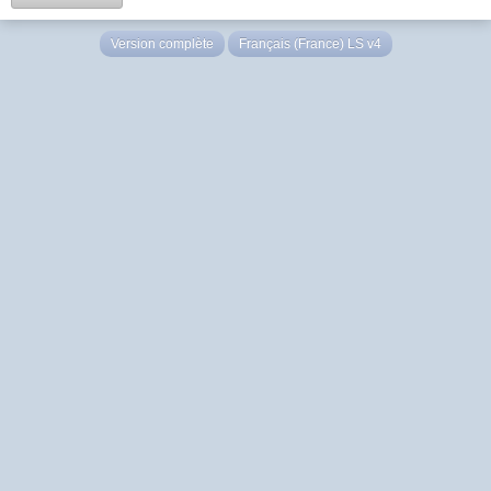
Version complète
Français (France) LS v4