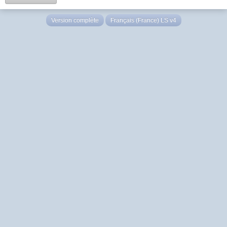
Version complète
Français (France) LS v4