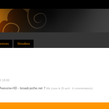
nnonces
Shoutbox
26 19:00
 - Awsome-HD - broadcasthe.net ?
Mis à jour le 25 avril · 6 commentaire(s)