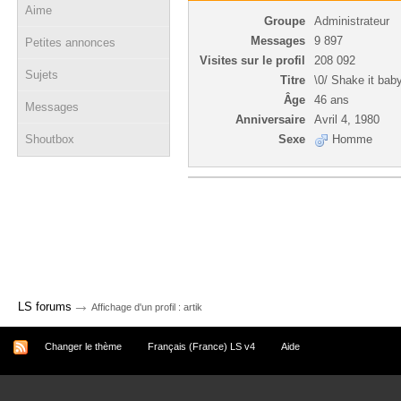
Aime
Groupe
Administrateur
Messages
9 897
Petites annonces
Visites sur le profil
208 092
Sujets
Titre
\0/ Shake it baby
Âge
46 ans
Messages
Anniversaire
Avril 4, 1980
Shoutbox
Sexe
Homme
→
LS forums
Affichage d'un profil : artik
Changer le thème
Français (France) LS v4
Aide