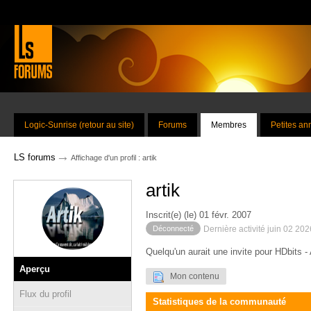
Logic-Sunrise (retour au site)
Forums
Membres
Petites a
→
LS forums
Affichage d'un profil : artik
artik
Inscrit(e) (le) 01 févr. 2007
Déconnecté
Dernière activité juin 02 20
Quelqu'un aurait une invite pour HDbits
Aperçu
Mon contenu
Flux du profil
Statistiques de la communauté