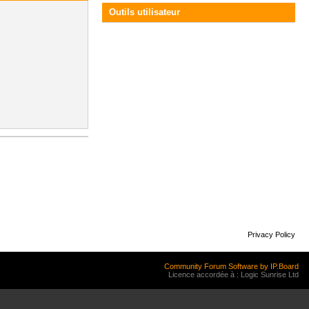
Outils utilisateur
Privacy Policy
Community Forum Software by IP.Board
Licence accordée à : Logic Sunrise Ltd