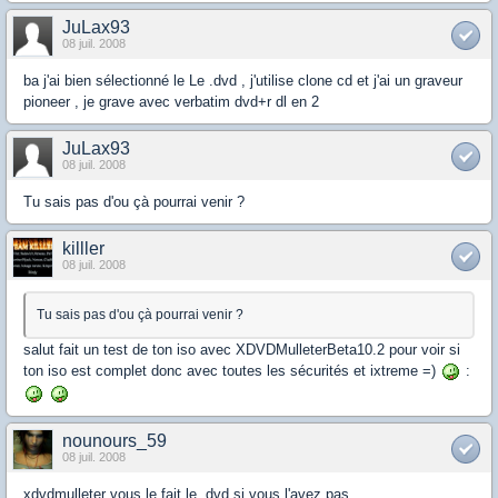
JuLax93
08 juil. 2008
ba j'ai bien sélectionné le Le .dvd , j'utilise clone cd et j'ai un graveur
pioneer , je grave avec verbatim dvd+r dl en 2
JuLax93
08 juil. 2008
Tu sais pas d'ou çà pourrai venir ?
killler
08 juil. 2008
Tu sais pas d'ou çà pourrai venir ?
salut fait un test de ton iso avec XDVDMulleterBeta10.2 pour voir si
ton iso est complet donc avec toutes les sécurités et ixtreme =)
:
nounours_59
08 juil. 2008
xdvdmulleter vous le fait le .dvd si vous l'avez pas