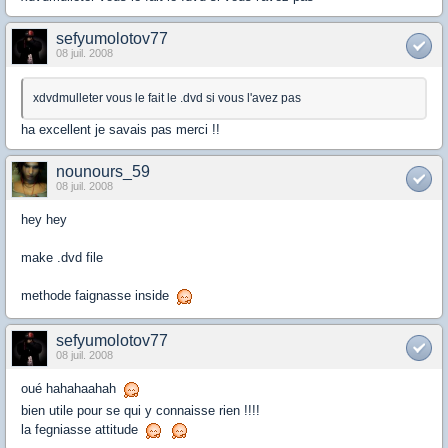
sefyumolotov77
08 juil. 2008
xdvdmulleter vous le fait le .dvd si vous l'avez pas
ha excellent je savais pas merci !!
nounours_59
08 juil. 2008
hey hey
make .dvd file
methode faignasse inside
sefyumolotov77
08 juil. 2008
oué hahahaahah
bien utile pour se qui y connaisse rien !!!!
la fegniasse attitude