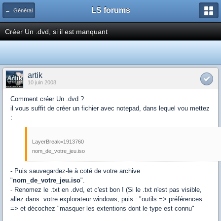
LS forums
← Général
Créer Un .dvd, si il est manquant
artik
10 juin 2008
Comment créer Un .dvd ?
il vous suffit de créer un fichier avec notepad, dans lequel vou mettez
:
LayerBreak=1913760
nom_de_votre_jeu.iso
- Puis sauvegardez-le à coté de votre archive
"
nom_de_votre_jeu.iso
".
- Renomez le .txt en .dvd, et c'est bon ! (Si le .txt n'est pas visible,
allez dans votre explorateur windows, puis : "outils => préférences
=> et décochez "masquer les extentions dont le type est connu"