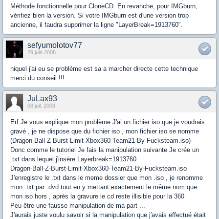
Méthode fonctionnelle pour CloneCD. En revanche, pour IMGburn,
vérifiez bien la version. Si votre IMGburn est d'une version trop
ancienne, il faudra supprimer la ligne "LayerBreak=1913760".
sefyumolotov77
29 juin 2008
niquel j'ai eu se probléme est sa a marcher directe cette technique
merci du conseil !!!
JuLax93
08 juil. 2008
Erf Je vous explique mon problème J'ai un fichier iso que je voudrais
gravé , je ne dispose que du fichier iso , mon fichier iso se nomme
(Dragon-Ball-Z-Burst-Limit-Xbox360-Team21-By-Fucksteam.iso)
Donc comme le tutoriel Je fais la manipulation suivante Je crée un
.txt dans lequel j'insère Layerbreak=1913760
Dragon-Ball-Z-Burst-Limit-Xbox360-Team21-By-Fucksteam.iso
J'enregistre le .txt dans le meme dossier que mon .iso , je renomme
mon .txt par .dvd tout en y mettant exactement le même nom que
mon iso hors , après la gravure le cd reste illisible pour la 360
Peu être une fausse manipulation de ma part ...
J'aurais juste voulu savoir si la manipulation que j'avais effectué était