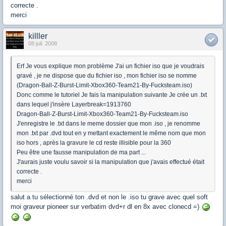
correcte .
merci
killler
08 juil. 2008
Erf Je vous explique mon problème J'ai un fichier iso que je voudrais
gravé , je ne dispose que du fichier iso , mon fichier iso se nomme
(Dragon-Ball-Z-Burst-Limit-Xbox360-Team21-By-Fucksteam.iso)
Donc comme le tutoriel Je fais la manipulation suivante Je crée un .txt
dans lequel j'insère Layerbreak=1913760
Dragon-Ball-Z-Burst-Limit-Xbox360-Team21-By-Fucksteam.iso
J'enregistre le .txt dans le meme dossier que mon .iso , je renomme
mon .txt par .dvd tout en y mettant exactement le même nom que mon
iso hors , après la gravure le cd reste illisible pour la 360
Peu être une fausse manipulation de ma part ...
J'aurais juste voulu savoir si la manipulation que j'avais effectué était
correcte .
merci
salut a tu sélectionné ton .dvd et non le .iso tu grave avec quel soft
moi graveur pioneer sur verbatim dvd+r dl en 8x avec clonecd =)