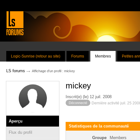
Logic-Sunrise (retour au site)
Forums
Membres
Petites a
→
LS forums
Affichage d'un profil : mickey
mickey
Inscrit(e) (le) 12 juil. 2008
Déconnecté
Dernière activité juil. 25 20
Aperçu
Statistiques de la communauté
Flux du profil
Groupe
Members