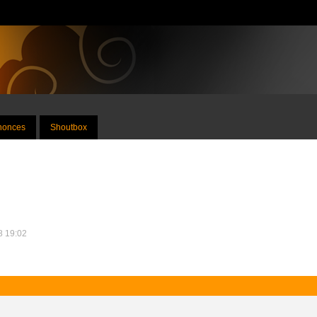
nnonces
Shoutbox
08 19:02