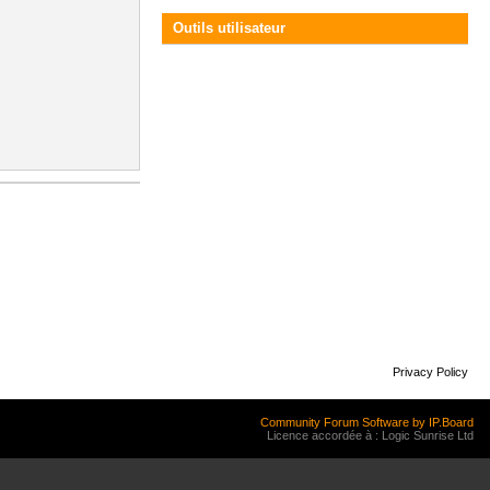
Outils utilisateur
Privacy Policy
Community Forum Software by IP.Board
Licence accordée à : Logic Sunrise Ltd