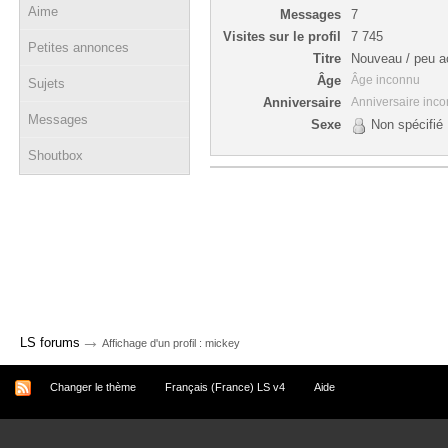
Aime
Messages
7
Visites sur le profil
7 745
Petites annonces
Titre
Nouveau / peu ac
Âge
Âge inconnu
Sujets
Anniversaire
Anniversaire inc
Messages
Sexe
Non spécifié
Shoutbox
→
LS forums
Affichage d'un profil : mickey
Changer le thème
Français (France) LS v4
Aide