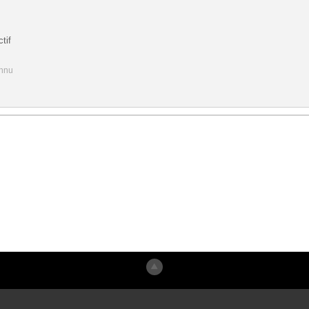
tif
onnu