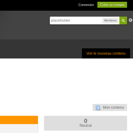
Connexion
Créer un compte
Membres
Voir le nouveau contenu
Mon contenu
0
Neutral