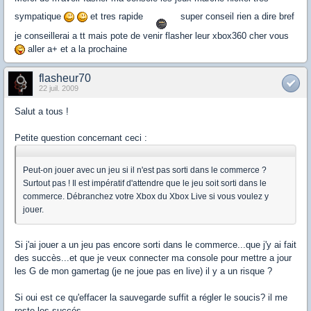
sympatique
et tres rapide
super conseil rien a dire bref
je conseillerai a tt mais pote de venir flasher leur xbox360 cher vous
aller a+ et a la prochaine
flasheur70
22 juil. 2009
Salut a tous !
Petite question concernant ceci :
Peut-on jouer avec un jeu si il n'est pas sorti dans le commerce ?
Surtout pas ! Il est impératif d'attendre que le jeu soit sorti dans le
commerce. Débranchez votre Xbox du Xbox Live si vous voulez y
jouer.
Si j'ai jouer a un jeu pas encore sorti dans le commerce...que j'y ai fait
des succès...et que je veux connecter ma console pour mettre a jour
les G de mon gamertag (je ne joue pas en live) il y a un risque ?
Si oui est ce qu'effacer la sauvegarde suffit a régler le soucis? il me
reste les succés...