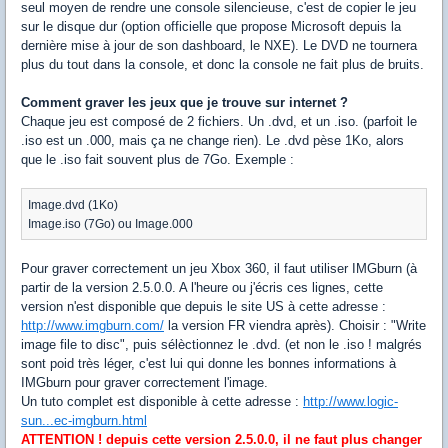
seul moyen de rendre une console silencieuse, c'est de copier le jeu
sur le disque dur (option officielle que propose Microsoft depuis la
dernière mise à jour de son dashboard, le NXE). Le DVD ne tournera
plus du tout dans la console, et donc la console ne fait plus de bruits.
Comment graver les jeux que je trouve sur internet ?
Chaque jeu est composé de 2 fichiers. Un .dvd, et un .iso. (parfoit le
.iso est un .000, mais ça ne change rien). Le .dvd pèse 1Ko, alors
que le .iso fait souvent plus de 7Go. Exemple :
Image.dvd (1Ko)
Image.iso (7Go) ou Image.000
Pour graver correctement un jeu Xbox 360, il faut utiliser IMGburn (à
partir de la version 2.5.0.0. A l'heure ou j'écris ces lignes, cette
version n'est disponible que depuis le site US à cette adresse :
http://www.imgburn.com/
la version FR viendra après). Choisir : "Write
image file to disc", puis sélèctionnez le .dvd. (et non le .iso ! malgrés
sont poid très léger, c'est lui qui donne les bonnes informations à
IMGburn pour graver correctement l'image.
Un tuto complet est disponible à cette adresse :
http://www.logic-
sun...ec-imgburn.html
ATTENTION ! depuis cette version 2.5.0.0, il ne faut plus changer