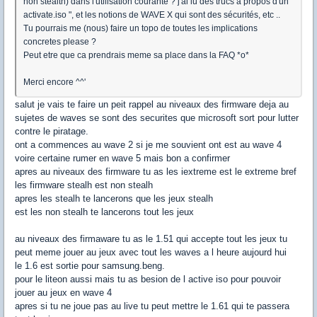
non stealth) dans l'utilisation courante ? j'ai lu des trucs à propos d'un "
activate.iso ", et les notions de WAVE X qui sont des sécurités, etc ..
Tu pourrais me (nous) faire un topo de toutes les implications
concretes please ?
Peut etre que ca prendrais meme sa place dans la FAQ *o*
Merci encore ^^'
salut je vais te faire un peit rappel au niveaux des firmware deja au
sujetes de waves se sont des securites que microsoft sort pour lutter
contre le piratage.
ont a commences au wave 2 si je me souvient ont est au wave 4
voire certaine rumer en wave 5 mais bon a confirmer
apres au niveaux des firmware tu as les iextreme est le extreme bref
les firmware stealh est non stealh
apres les stealh te lancerons que les jeux stealh
est les non stealh te lancerons tout les jeux
au niveaux des firmaware tu as le 1.51 qui accepte tout les jeux tu
peut meme jouer au jeux avec tout les waves a l heure aujourd hui
le 1.6 est sortie pour samsung.beng.
pour le liteon aussi mais tu as besion de l active iso pour pouvoir
jouer au jeux en wave 4
apres si tu ne joue pas au live tu peut mettre le 1.61 qui te passera