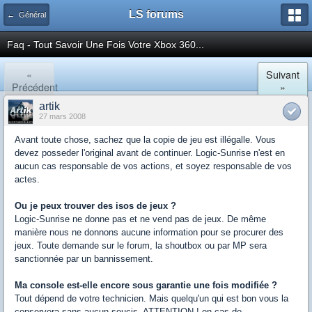
LS forums
← Général
Faq - Tout Savoir Une Fois Votre Xbox 360...
«
Suivant
Précédent
»
artik
27 mars 2008
Avant toute chose, sachez que la copie de jeu est illégalle. Vous
devez posseder l'original avant de continuer. Logic-Sunrise n'est en
aucun cas responsable de vos actions, et soyez responsable de vos
actes.
Ou je peux trouver des isos de jeux ?
Logic-Sunrise ne donne pas et ne vend pas de jeux. De même
manière nous ne donnons aucune information pour se procurer des
jeux. Toute demande sur le forum, la shoutbox ou par MP sera
sanctionnée par un bannissement.
Ma console est-elle encore sous garantie une fois modifiée ?
Tout dépend de votre technicien. Mais quelqu'un qui est bon vous la
conservera sans aucun soucis. ATTENTION ! en cas de