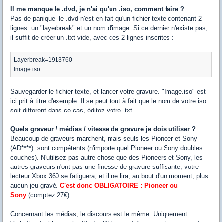
Il me manque le .dvd, je n'ai qu'un .iso, comment faire ?
Pas de panique. le .dvd n'est en fait qu'un fichier texte contenant 2
lignes. un "layerbreak" et un nom d'image. Si ce dernier n'existe pas,
il suffit de créer un .txt vide, avec ces 2 lignes inscrites :
Layerbreak=1913760
Image.iso
Sauvegarder le fichier texte, et lancer votre gravure. "Image.iso" est
ici prit à titre d'exemple. Il se peut tout à fait que le nom de votre iso
soit different dans ce cas, éditez votre .txt.
Quels graveur / médias / vitesse de gravure je dois utiliser ?
Beaucoup de graveurs marchent, mais seuls les Pioneer et Sony
(AD****) sont compétents (n'importe quel Pioneer ou Sony doubles
couches). N'utilisez pas autre chose que des Pioneers et Sony, les
autres graveurs n'ont pas une finesse de gravure suffisante, votre
lecteur Xbox 360 se fatiguera, et il ne lira, au bout d'un moment, plus
aucun jeu gravé.
C'est donc OBLIGATOIRE : Pioneer ou
Sony
(comptez 27€).
Concernant les médias, le discours est le même. Uniquement