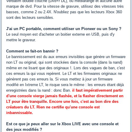
Verbatim double couche (Dvd+r DL), ou médiarange et aucune autre
marque de dvd. Pour la vitesse de gravure, utilisez des vitesses très
basses, comme 2 ou 2.4X. N'oubliez pas que les lecteurs Xbox 360
sont des lecteurs sensibles.
J'ai un PC portable, comment utiliser un Pioneer ou un Sony ?
Le seul moyen est d'acheter un boitier externe en USB, puis d'y
mettre le graveur.
Comment se fait-on bannir ?
Le bannissement est du aux erreurs invisibles que génère un firmware
non LT ou original, qui sont stockées dans la console (dans la nand)
même en ne lisant que des originaux !. Lors des vagues de ban, c'est
ces erreurs la qui vous repèrent. Le LT et les firmwares originaux ne
génèrent pas ces erreurs la. Si vous mettez à jour un firmware
modifié en Ixtreme LT, le risque sera le même : les erreurs étant déjà
enregistrées dans la nand : donc Ban.
il faut impérativement partir
d'une console vierge jamais flashée, et la flasher directement en
LT pour être tranquille. Encore une fois, c'est au bon dire des
créatuers du LT. Rien ne certifie qu'une console est
inbannissable.
Est ce que je peux aller sur le Xbox LIVE avec une console et
des jeux modifiés ?