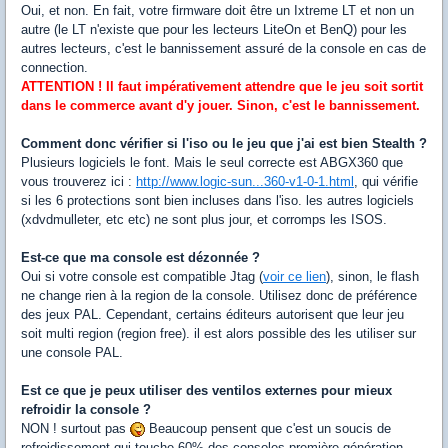
Oui, et non. En fait, votre firmware doit être un Ixtreme LT et non un
autre (le LT n'existe que pour les lecteurs LiteOn et BenQ) pour les
autres lecteurs, c'est le bannissement assuré de la console en cas de
connection.
ATTENTION ! Il faut impérativement attendre que le jeu soit sortit
dans le commerce avant d'y jouer. Sinon, c'est le bannissement.
Comment donc vérifier si l'iso ou le jeu que j'ai est bien Stealth ?
Plusieurs logiciels le font. Mais le seul correcte est ABGX360 que
vous trouverez ici :
http://www.logic-sun...360-v1-0-1.html
, qui vérifie
si les 6 protections sont bien incluses dans l'iso. les autres logiciels
(xdvdmulleter, etc etc) ne sont plus jour, et corromps les ISOS.
Est-ce que ma console est dézonnée ?
Oui si votre console est compatible Jtag (
voir ce lien
), sinon, le flash
ne change rien à la region de la console. Utilisez donc de préférence
des jeux PAL. Cependant, certains éditeurs autorisent que leur jeu
soit multi region (region free). il est alors possible des les utiliser sur
une console PAL.
Est ce que je peux utiliser des ventilos externes pour mieux
refroidir la console ?
NON ! surtout pas
Beaucoup pensent que c'est un soucis de
refroidissement qui touche 60% des consoles première génération,