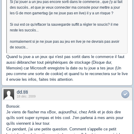
Si j'ai jouer a un jeu pas encore sorti dans le commerce...que j'y ai fait
des succès...et que je veux connecter ma console pour mettre a jour
les G de mon gamertag (je ne joue pas en live) il y a un risque ?
Si oui est ce qu'effacer la sauvegarde suffit a régler le soucis? il me
reste les succés...
normalement si je ne joue pas au jeu en live je ne devrais pas avoir
de soucis...
Quand tu joue a un jeux qui n'est pas sortit dans le commerce il faut
aussi débrancher tout périphériques de stockage (Disque dur,
Memoire) car Microsoft enregistre la date ou tu joue a tes jeux (Un
peu comme une sorte de cookie) et quand tu te reconectera sur le live
il envoie les infos, faites très attention.
dd.titi
18 déc. 2009
Bonsoir.
Je viens de flasher ma xBox, aujourd'hui, chez Artik et je dois dire
qu'ils sont super sympas et très cool. J'en parlerai à mes amis pour
qu'ils viennent à leur tour.
Ce pendant, j'ai une petite question. Comment s'appelle ce petit