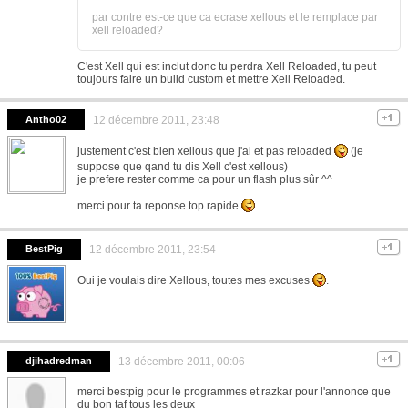
par contre est-ce que ca ecrase xellous et le remplace par
xell reloaded?
C'est Xell qui est inclut donc tu perdra Xell Reloaded, tu peut
toujours faire un build custom et mettre Xell Reloaded.
Antho02
12 décembre 2011, 23:48
justement c'est bien xellous que j'ai et pas reloaded
(je
suppose que qand tu dis Xell c'est xellous)
je prefere rester comme ca pour un flash plus sûr ^^
merci pour ta reponse top rapide
BestPig
12 décembre 2011, 23:54
Oui je voulais dire Xellous, toutes mes excuses
.
djihadredman
13 décembre 2011, 00:06
merci bestpig pour le programmes et razkar pour l'annonce que
du bon taf tous les deux