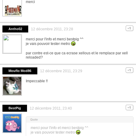
merci
Antho02
12 décembre 2011, 23:28
merci pour l'info et merci bestpig ^^
je vais pouvoir tester metro
par contre est-ce que ca ecrase xellous et le remplace par xell
reloaded?
Mouflo Mod86
12 décembre 2011, 23:29
Impeccable !!
BestPig
12 décembre 2011, 23:40
merci pour l'info et merci bestpig ^^
je vais pouvoir tester metro