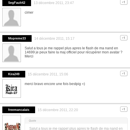
SegFault42
13 décembre 2011, 23:47
cimer
Mopreme33
14 décembre 2011, 15:17
Salut a tous je me rappel plus apres le flash de ma nand en
14699 je peux faire la maj officiel pour récupérer mon avatar ?
Merci
Kira249
15 décembre 2011, 15:06
merci bravo encore une fois bestpig =)
freemancalais
15 décembre 2011, 22:20
Salut a tous je me rappel plus apres le flash de ma nand en