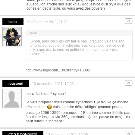
Sinon, pour ceux qui ont fait le pas, lorsqu'on va dans son onglet
jeu, et qu'on affiche ses jeux xbla / god, est-ce qu'il n'y a que des
icones en petite taille, ou vous avez des covers ?
raditz
13 décembre 2011, 11:21
Sinon, pour ceux qui ont fait le pas, lorsqu'on va dans son
onglet jeu, et qu'on affiche ses jeux xbla / god, est-ce qu'il
n'y a que des icones en petite taille, ou vous avez des
covers ?
http://www.logic-sun...392#entry413392
roustouti
13 décembre 2011, 12:03
merci flashtout !! sympa !
Je vais 'préparer' mais comme cyberfred91, je trouve ça moche...
très moche...
Vais attendre dêtre 'obliger' (comme pour le
passage 1266 13599 remarque... ) En prime comme j'hésite pas
à patcher les jeux via 360gamehack... (je les passe en dev) .. ca
peut durer un moment !
COD F CONDUITE
13 décembre 2011, 12:05