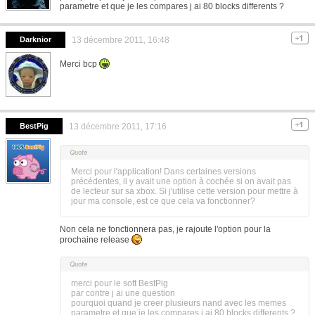
parametre et que je les compares j ai 80 blocks differents ?
Darknior
13 décembre 2011, 16:48
Merci bcp
BestPig
13 décembre 2011, 17:16
Merci pour l'application! Dans certaines versions
précédentes, il y avait une option à cochée si on avait pas
de lecteur sur sa xbox. Si j'utilise cette version pour mettre à
jour ma console, est ce que cela va fonctionner?
Non cela ne fonctionnera pas, je rajoute l'option pour la
prochaine release
merci pour le soft BestPig
par contre j ai une question
pourquoi quand je creer plusieurs nand avec les memes
parametre et que je les compares j ai 80 blocks differents ?