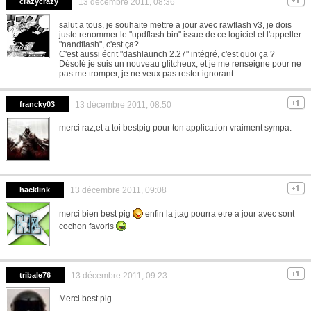
crazycrazy
13 décembre 2011, 08:36
salut a tous, je souhaite mettre a jour avec rawflash v3, je dois
juste renommer le "updflash.bin" issue de ce logiciel et l'appeller
"nandflash", c'est ça?
C'est aussi écrit "dashlaunch 2.27" intégré, c'est quoi ça ?
Désolé je suis un nouveau glitcheux, et je me renseigne pour ne
pas me tromper, je ne veux pas rester ignorant.
francky03
13 décembre 2011, 08:50
merci raz,et a toi bestpig pour ton application vraiment sympa.
hacklink
13 décembre 2011, 09:08
merci bien best pig
enfin la jtag pourra etre a jour avec sont
cochon favoris
tribale76
13 décembre 2011, 09:23
Merci best pig