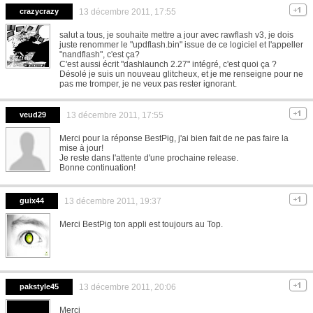
crazycrazy
13 décembre 2011, 17:55
salut a tous, je souhaite mettre a jour avec rawflash v3, je dois
juste renommer le "updflash.bin" issue de ce logiciel et l'appeller
"nandflash", c'est ça?
C'est aussi écrit "dashlaunch 2.27" intégré, c'est quoi ça ?
Désolé je suis un nouveau glitcheux, et je me renseigne pour ne
pas me tromper, je ne veux pas rester ignorant.
veud29
13 décembre 2011, 17:55
Merci pour la réponse BestPig, j'ai bien fait de ne pas faire la
mise à jour!
Je reste dans l'attente d'une prochaine release.
Bonne continuation!
guix44
13 décembre 2011, 19:37
Merci BestPig ton appli est toujours au Top.
pakstyle45
13 décembre 2011, 20:06
Merci