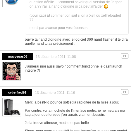
question débile... : comment savoir quel version de Jasper
on a ?? j'ai la nand d'origine si ca peut m'aider
(pour jtag) Et comment on sait si on a Xell ou xellreloaded
??
merci par avance pour vos réponses
ouvre ta nand d'origine avec le logiciel 360 nand flasher, il te dira
quelle nand tu as précisément .
macvegas06
13 décembre 2011, 11:08
J'aimerai moi aussi savoir comment fonctionne le dashlaunch
intégré ?!
cyberfred91
13 décembre 2011, 11:16
Merci a bestPig pour ce soft et la rapiditee de la mise a jour.
Par contre, vu la mochete de l'interface metro, je ne mettrais ma
jtag a jour que lorsque j'en aurais vraiment besoin.
Je la trouve affreuse, moche et pas belle.