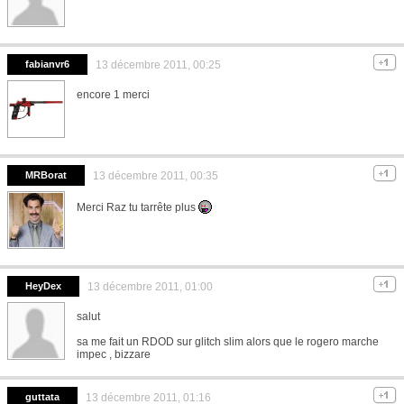
fabianvr6
13 décembre 2011, 00:25
encore 1 merci
MRBorat
13 décembre 2011, 00:35
Merci Raz tu tarrête plus
HeyDex
13 décembre 2011, 01:00
salut
sa me fait un RDOD sur glitch slim alors que le rogero marche
impec , bizzare
guttata
13 décembre 2011, 01:16