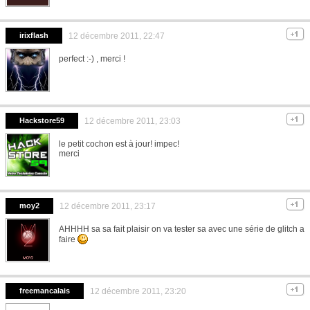
irixflash
12 décembre 2011, 22:47
perfect :-) , merci !
Hackstore59
12 décembre 2011, 23:03
le petit cochon est à jour! impec!
merci
moy2
12 décembre 2011, 23:17
AHHHH sa sa fait plaisir on va tester sa avec une série de glitch a
faire
freemancalais
12 décembre 2011, 23:20