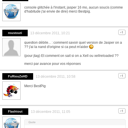
console glitchée à l'instant, jasper 16 mo, aucun soucis (comme
d'habitude j'ai envie de dire) merci Bestpig.
roustouti
13 décembre 2011, 10:21
question débile... : comment savoir quel version de Jasper on a
?? j'ai la nand d'origine si ca peut m'aider
(pour jtag) Et comment on sait si on a Xell ou xellreloaded ??
merci par avance pour vos réponses
FuRiouZeHD
13 décembre 2011, 10:58
Merci BestPig
Flashtout
13 décembre 2011, 11:05