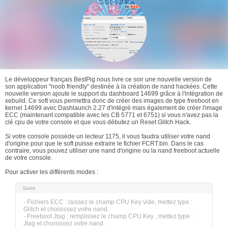
Le développeur français BestPig nous livre ce soir une nouvelle version de
son application "noob friendly" destinée à la création de nand hackées. Cette
nouvelle version ajoute le support du dashboard 14699 grâce à l'intégration de
xebuild. Ce soft vous permettra donc de créer des images de type freeboot en
kernel 14699 avec Dashlaunch 2.27 d'intégré mais également de créer l'image
ECC (maintenant compatible avec les CB 5771 et 6751) si vous n'avez pas la
clé cpu de votre console et que vous débutez un Reset Glitch Hack.
Si votre console possède un lecteur 1175, il vous faudra utiliser votre nand
d'origine pour que le soft puisse extraire le fichier FCRT.bin. Dans le cas
contraire, vous pouvez utiliser une nand d'origine ou la nand freeboot actuelle
de votre console.
Pour activer les différents modes :
- Fichiers ECC : laissez le champ CPU Key vide, mettez type :
Glitch et choisissez votre nand.
- Freeboot Jtag : remplissez le champ CPU Key , mettez type :
Jtag et choisissez votre nand.