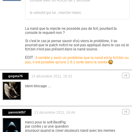
console avec un RDOD de 1 seconde
le xebuild gui lui , marche impec
La nand que tu injecte ne possède pas de fcrt, pourtant ta
console le requiert non ?
Si c'est le cas je pense savoir d'où viens le problème, il se
pourrait que le patch nofcrt ne soit pas appliqué dans le cas où le
fcrt.bin n'est pas présent dans la nand source.
EDIT :
Il semble y avoir un problème que la nand est le fcrt.bin ou
pas, il est possible qu'une 2.9.1 sorte dans la soirée
gogeta76
13 décembre 2011, 16:32
idem blocage ....
yannick057
13 décembre 2011, 16:44
merci pour le soft BestPig
par contre j ai une question
pourquoi quand je creer plusieurs nand avec les memes