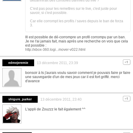
debannirait des consoles bannies du live ?
C'est pas pour les remettres sur le live, c'est juste pour
savoir, si c'est possible.
Car elle corrompt les profils / saves depuis le ban de forza
3.
Ill est possible de dé-corrompre un profil corrompu par un ban.
Je ne l'ai jamais fait, mais après une recherche on vois que cela
est possible :
http://xbox-360.logi...mover-v022.html
edmejeremie
13 décembre 2011, 23:39
bonsoir à ts j'aurais voulu savoir comment je pouvais faire pr faire
une sauvegarde d'un de mes jeux car il est fort griffé. merci
d'avance
shigure_parker
13 décembre 2011, 23:40
L'appli de Zouzzz le fait également ^^