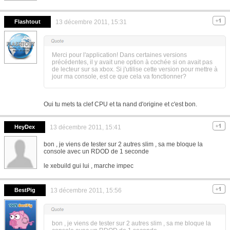
Flashtout
13 décembre 2011, 15:31
Merci pour l'application! Dans certaines versions
précédentes, il y avait une option à cochée si on avait pas
de lecteur sur sa xbox. Si j'utilise cette version pour mettre à
jour ma console, est ce que cela va fonctionner?
Oui tu mets ta clef CPU et ta nand d'origine et c'est bon.
HeyDex
13 décembre 2011, 15:41
bon , je viens de tester sur 2 autres slim , sa me bloque la
console avec un RDOD de 1 seconde
le xebuild gui lui , marche impec
BestPig
13 décembre 2011, 15:56
bon , je viens de tester sur 2 autres slim , sa me bloque la