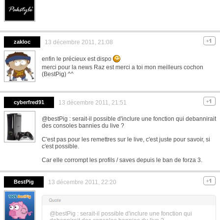
zakloc
13 décembre 2011, 21:08
enfin le précieux est dispo
merci pour la news Raz est merci a toi mon meilleurs cochon
(BestPig) ^^
cyberfred91
13 décembre 2011, 21:51
@bestPig : serait-il possible d'inclure une fonction qui debannirait
des consoles bannies du live ?
C'est pas pour les remettres sur le live, c'est juste pour savoir, si
c'est possible.
Car elle corrompt les profils / saves depuis le ban de forza 3.
BestPig
13 décembre 2011, 22:20
@bestPig : serait-il possible d'inclure une fonction qui