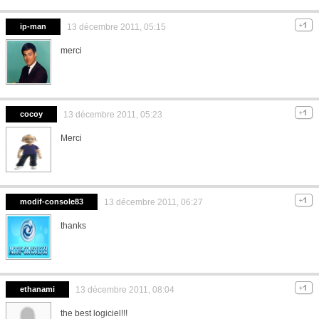
ip-man
13 décembre 2011, 05:15
merci
cocoy
13 décembre 2011, 05:23
Merci
modif-console83
13 décembre 2011, 06:27
thanks
ethanami
13 décembre 2011, 08:04
the best logiciel!!!