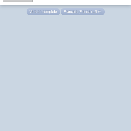
Version complète
Français (France) LS v4