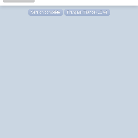
Version complète
Français (France) LS v4